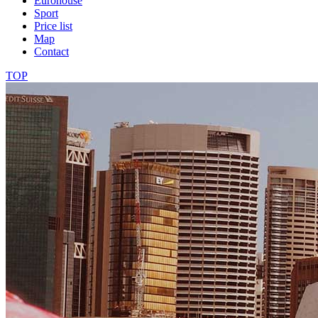
Eurohouse
Sport
Price list
Map
Contact
TOP