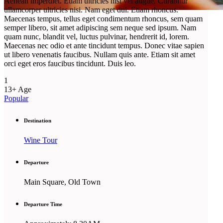
Aenean imperdiet. Etiam ultricies nisi vel augue. Curabitur
ullamcorper ultricies nisi. Nam eget dui. Etiam rhoncus.
Amazing Tour
Maecenas tempus, tellus eget condimentum rhoncus, sem quam
semper libero, sit amet adipiscing sem neque sed ipsum. Nam
Wine Tasting
quam nunc, blandit vel, luctus pulvinar, hendrerit id, lorem.
Maecenas nec odio et ante tincidunt tempus. Donec vitae sapien
ut libero venenatis faucibus. Nullam quis ante. Etiam sit amet
orci eget eros faucibus tincidunt. Duis leo.
1
13+
Age
Popular
Destination
Wine Tour
Departure
Main Square, Old Town
Departure Time