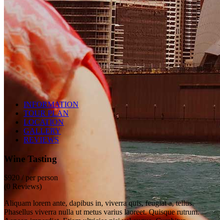
INFORMATION
TOUR PLAN
LOCATION
GALLERY
REVIEWS
Wine Tasting
$920
/ per person
(0 Reviews)
Aliquam lorem ante, dapibus in, viverra quis, feugiat a, tellus.
Phasellus viverra nulla ut metus varius laoreet. Quisque rutrum.