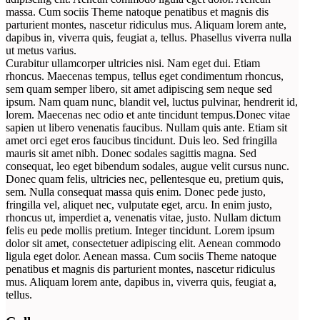
massa. Cum sociis Theme natoque penatibus et magnis dis
parturient montes, nascetur ridiculus mus. Aliquam lorem ante,
dapibus in, viverra quis, feugiat a, tellus. Phasellus viverra nulla
ut metus varius.
Curabitur ullamcorper ultricies nisi. Nam eget dui. Etiam
rhoncus. Maecenas tempus, tellus eget condimentum rhoncus,
sem quam semper libero, sit amet adipiscing sem neque sed
ipsum. Nam quam nunc, blandit vel, luctus pulvinar, hendrerit id,
lorem. Maecenas nec odio et ante tincidunt tempus.Donec vitae
sapien ut libero venenatis faucibus. Nullam quis ante. Etiam sit
amet orci eget eros faucibus tincidunt. Duis leo. Sed fringilla
mauris sit amet nibh. Donec sodales sagittis magna. Sed
consequat, leo eget bibendum sodales, augue velit cursus nunc.
Donec quam felis, ultricies nec, pellentesque eu, pretium quis,
sem. Nulla consequat massa quis enim. Donec pede justo,
fringilla vel, aliquet nec, vulputate eget, arcu. In enim justo,
rhoncus ut, imperdiet a, venenatis vitae, justo. Nullam dictum
felis eu pede mollis pretium. Integer tincidunt. Lorem ipsum
dolor sit amet, consectetuer adipiscing elit. Aenean commodo
ligula eget dolor. Aenean massa. Cum sociis Theme natoque
penatibus et magnis dis parturient montes, nascetur ridiculus
mus. Aliquam lorem ante, dapibus in, viverra quis, feugiat a,
tellus.