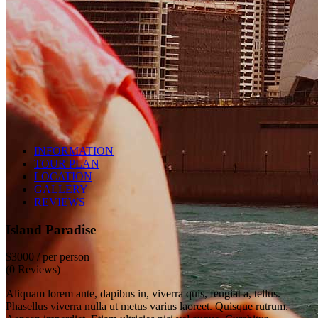
INFORMATION
TOUR PLAN
LOCATION
GALLERY
REVIEWS
Island Paradise
$3000
/ per person
(0 Reviews)
Aliquam lorem ante, dapibus in, viverra quis, feugiat a, tellus.
Phasellus viverra nulla ut metus varius laoreet. Quisque rutrum.