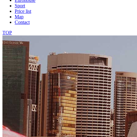
Eurohouse
Sport
Price list
Map
Contact
TOP