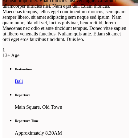
Aenean imperdiet. Etiam ultricies nisi vel augue. Curabitur
ullamcorper ultricies nisi. Nam eget dui. Etiam rhoncus.
Amazing Tour
Maecenas tempus, tellus eget condimentum rhoncus, sem quam
semper libero, sit amet adipiscing sem neque sed ipsum. Nam
Island Paradise
quam nunc, blandit vel, luctus pulvinar, hendrerit id, lorem.
Maecenas nec odio et ante tincidunt tempus. Donec vitae sapien
ut libero venenatis faucibus. Nullam quis ante. Etiam sit amet
orci eget eros faucibus tincidunt. Duis leo.
1
13+
Age
Destination
Bali
Departure
Main Square, Old Town
Departure Time
Approximately 8.30AM