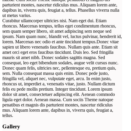
parturient montes, nascetur ridiculus mus. Aliquam lorem ante,
dapibus in, viverra quis, feugiat a, tellus. Phasellus viverra nulla
ut metus varius.
Curabitur ullamcorper ultricies nisi. Nam eget dui. Etiam
rhoncus. Maecenas tempus, tellus eget condimentum rhoncus,
sem quam semper libero, sit amet adipiscing sem neque sed
ipsum. Nam quam nunc, blandit vel, luctus pulvinar, hendrerit id,
lorem. Maecenas nec odio et ante tincidunt tempus.Donec vitae
sapien ut libero venenatis faucibus. Nullam quis ante. Etiam sit
amet orci eget eros faucibus tincidunt. Duis leo. Sed fringilla
mauris sit amet nibh. Donec sodales sagittis magna. Sed
consequat, leo eget bibendum sodales, augue velit cursus nunc.
Donec quam felis, ultricies nec, pellentesque eu, pretium quis,
sem. Nulla consequat massa quis enim. Donec pede justo,
fringilla vel, aliquet nec, vulputate eget, arcu. In enim justo,
rhoncus ut, imperdiet a, venenatis vitae, justo. Nullam dictum
felis eu pede mollis pretium. Integer tincidunt. Lorem ipsum
dolor sit amet, consectetuer adipiscing elit. Aenean commodo
ligula eget dolor. Aenean massa. Cum sociis Theme natoque
penatibus et magnis dis parturient montes, nascetur ridiculus
mus. Aliquam lorem ante, dapibus in, viverra quis, feugiat a,
tellus.
Gallery