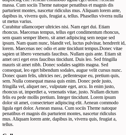
massa. Cum sociis Theme natoque penatibus et magnis dis
parturient montes, nascetur ridiculus mus. Aliquam lorem ante,
dapibus in, viverra quis, feugiat a, tellus. Phasellus viverra nulla
ut metus varius.
Curabitur ullamcorper ultricies nisi. Nam eget dui. Etiam
rhoncus. Maecenas tempus, tellus eget condimentum rhoncus,
sem quam semper libero, sit amet adipiscing sem neque sed
ipsum. Nam quam nunc, blandit vel, luctus pulvinar, hendrerit id,
lorem. Maecenas nec odio et ante tincidunt tempus.Donec vitae
sapien ut libero venenatis faucibus. Nullam quis ante. Etiam sit
amet orci eget eros faucibus tincidunt. Duis leo. Sed fringilla
mauris sit amet nibh. Donec sodales sagittis magna. Sed
consequat, leo eget bibendum sodales, augue velit cursus nunc.
Donec quam felis, ultricies nec, pellentesque eu, pretium quis,
sem. Nulla consequat massa quis enim. Donec pede justo,
fringilla vel, aliquet nec, vulputate eget, arcu. In enim justo,
rhoncus ut, imperdiet a, venenatis vitae, justo. Nullam dictum
felis eu pede mollis pretium. Integer tincidunt. Lorem ipsum
dolor sit amet, consectetuer adipiscing elit. Aenean commodo
ligula eget dolor. Aenean massa. Cum sociis Theme natoque
penatibus et magnis dis parturient montes, nascetur ridiculus
mus. Aliquam lorem ante, dapibus in, viverra quis, feugiat a,
tellus.