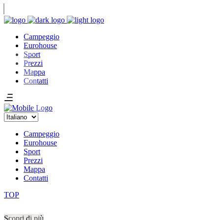
VEN
Campeggio
Eurohouse
Sport
Prezzi
Mappa
Contatti
Scegli
una
lingua
Campeggio
Eurohouse
....
Sport
Prezzi
Mappa
Contatti
TOP
Scopri di più