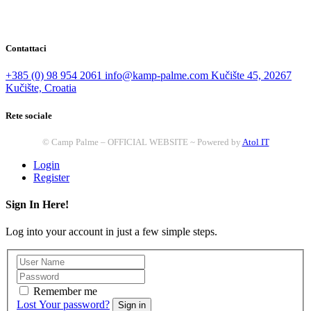
Contattaci
+385 (0) 98 954 2061
info@kamp-palme.com
Kučište 45, 20267
Kučište, Croatia
Rete sociale
© Camp Palme – OFFICIAL WEBSITE ~ Powered by
Atol IT
Login
Register
Sign In Here!
Log into your account in just a few simple steps.
Remember me
Lost Your password?
Sign in