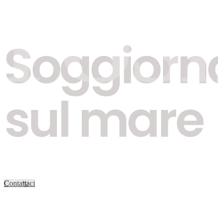
POS
Soggiorn
sul mare
...
Contattaci