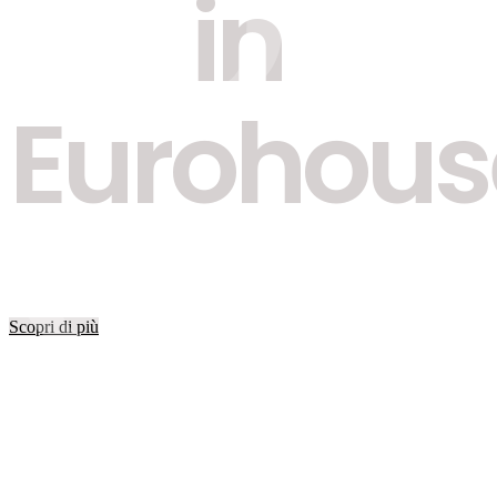
SOG
in
Eurohous
CON
Scopri di più