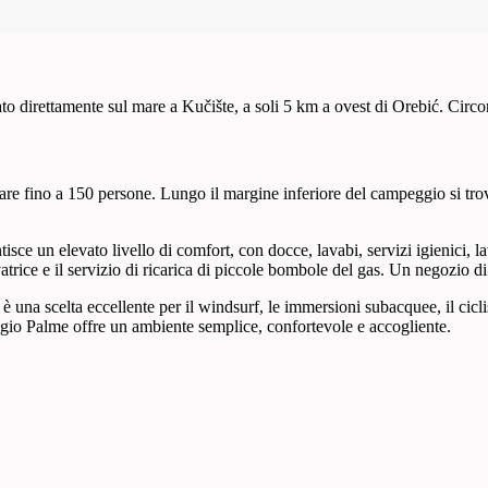
o direttamente sul mare a Kučište, a soli 5 km a ovest di Orebić. Circ
itare fino a 150 persone. Lungo il margine inferiore del campeggio si tro
e un elevato livello di comfort, con docce, lavabi, servizi igienici, lava
vatrice e il servizio di ricarica di piccole bombole del gas. Un negozio d
una scelta eccellente per il windsurf, le immersioni subacquee, il ciclis
ggio Palme offre un ambiente semplice, confortevole e accogliente.