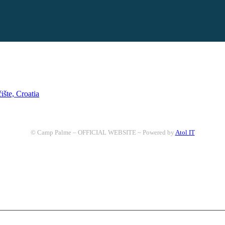
šte, Croatia
© Camp Palme – OFFICIAL WEBSITE ~ Powered by
Atol IT