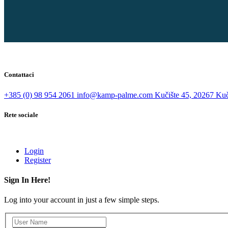
Contattaci
+385 (0) 98 954 2061
info@kamp-palme.com
Kučište 45, 20267 Kuči
Rete sociale
Login
Register
Sign In Here!
Log into your account in just a few simple steps.