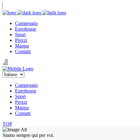
Campeggio
Eurohouse
Sport
Prezzi
Mappa
Contatti
Scegli
una
lingua
Campeggio
Eurohouse
Sport
Prezzi
Mappa
Contatti
TOP
Siamo sempre qui per voi.