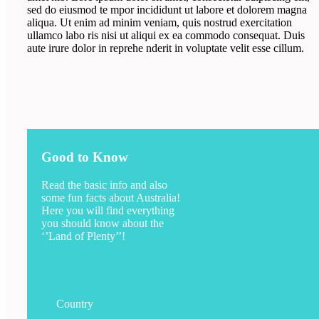
sed do eiusmod te mpor incididunt ut labore et dolorem magna
aliqua. Ut enim ad minim veniam, quis nostrud exercitation
ullamco labo ris nisi ut aliqui ex ea commodo consequat. Duis
aute irure dolor in reprehe nderit in voluptate velit esse cillum.
Good to Know
Read the basic info and also
some fun facts about Australia!
Here you will find everything
you should know about the
‘’Land of Plenty’’!
Country