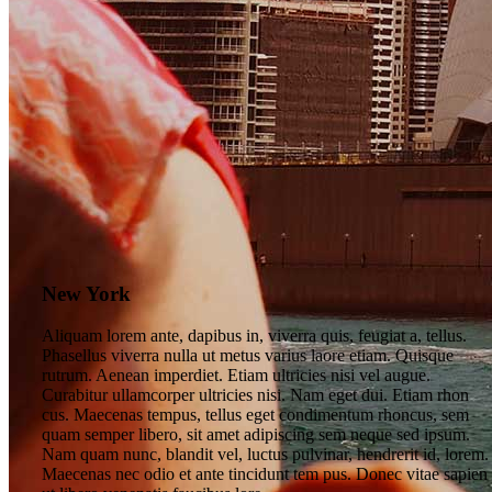
New York
Aliquam lorem ante, dapibus in, viverra quis, feugiat a, tellus.
Phasellus viverra nulla ut metus varius laore etiam. Quisque
rutrum. Aenean imperdiet. Etiam ultricies nisi vel augue.
Curabitur ullamcorper ultricies nisi. Nam eget dui. Etiam rhon
cus. Maecenas tempus, tellus eget condimentum rhoncus, sem
quam semper libero, sit amet adipiscing sem neque sed ipsum.
Nam quam nunc, blandit vel, luctus pulvinar, hendrerit id, lorem.
Maecenas nec odio et ante tincidunt tem pus. Donec vitae sapien