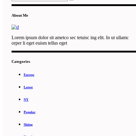
for:
About Me
Lorem ipsum dolor sit ametco sec tetuisc ing elit. In ut ullamc
orper li eget euism tellus eget
Categories
Europe
Latest
NY
Popular
Skiing