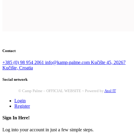
Contact
+385 (0) 98 954 2061
info@kamp-palme.com
Kučište 45, 20267
Kučište, Croatia
Social network
© Camp Palme – OFFICIAL WEBSITE ~ Powered by
Atol IT
Login
Register
Sign In Here!
Log into your account in just a few simple steps.