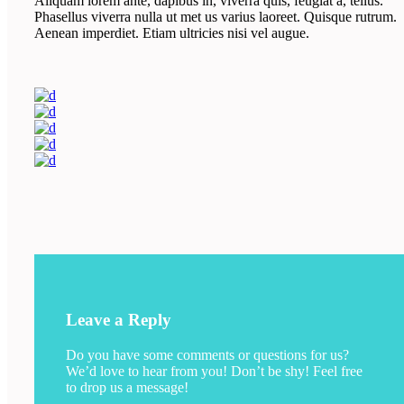
Aliquam lorem ante, dapibus in, viverra quis, feugiat a, tellus.
Phasellus viverra nulla ut met us varius laoreet. Quisque rutrum.
Aenean imperdiet. Etiam ultricies nisi vel augue.
Leave a Reply
Do you have some comments or questions for us?
We’d love to hear from you! Don’t be shy! Feel free
to drop us a message!