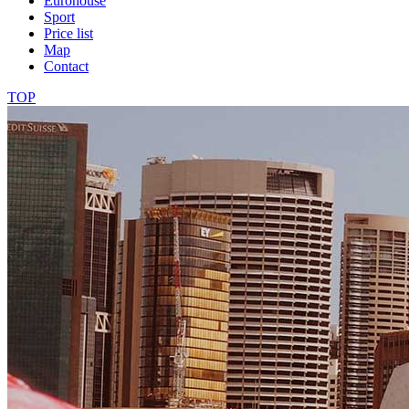
Eurohouse
Sport
Price list
Map
Contact
TOP