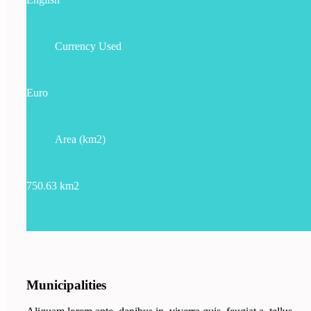
Currency Used
Euro
Area (km2)
750.63 km2
Municipalities